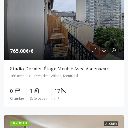
765.00€/€
Studio Dernier Étage Meublé Avec Ascenseur
168 Avenue du Président Wilson, Montreuil
0
1
17
Chambre
Salle de bain
m²
EN VEDETTE
A LOUER