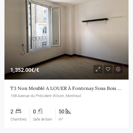
1,352.00€/€
T3 Non Meublé A LOUER À Fontenay Sous Bois AVEC JARDIN PRIVATIF – IDEAL COLOCATION
168 Avenue du Président Wilson, Montreuil
2
0
50
Chambres
Salle de bain
m²