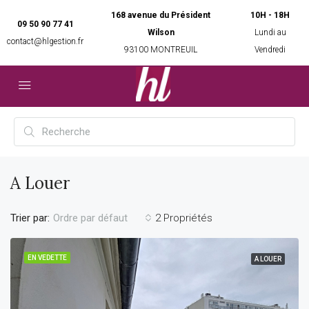
168 avenue du Président
10H - 18H
09 50 90 77 41
Wilson
Lundi au
contact@hlgestion.fr
93100 MONTREUIL
Vendredi
A Louer
Trier par:
2 Propriétés
Ordre par défaut
EN VEDETTE
A LOUER