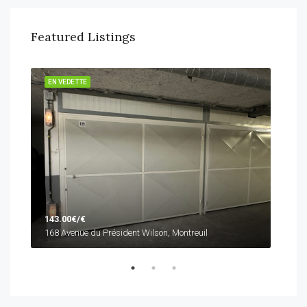
Featured Listings
OUER
EN VEDETTE
EN 
143.00€/€
765
168 Avenue du Président Wilson, Montreuil
168 